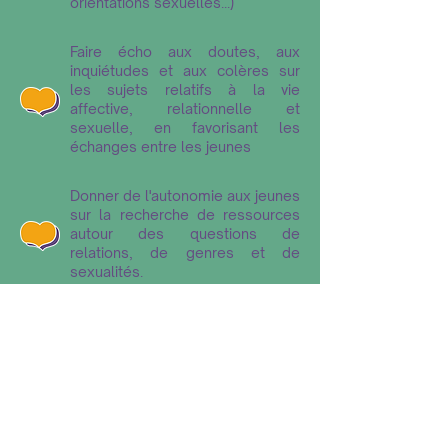
orientations sexuelles...)
Faire écho aux doutes, aux
inquiétudes et aux colères sur
les sujets relatifs à la vie
affective, relationnelle et
sexuelle, en favorisant les
échanges entre les jeunes
Donner de l'autonomie aux jeunes
sur la recherche de ressources
autour des questions de
relations, de genres et de
sexualités.
NOUS CONTACTER