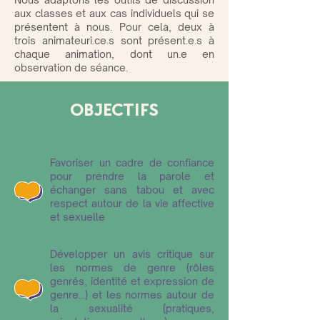
aux classes et aux cas individuels qui se
présentent à nous. Pour cela, deux à
trois animateuri.ce.s sont présent.e.s à
chaque animation, dont un.e en
observation de séance.
OBJECTIFS
Favoriser un cadre de confiance
pour prendre la parole et
échanger sans tabou et avec
respect autour de la vie affective
et sexuelle
Développer un avis critique sur
les normes de genre (rôles
genrés, identité et expression de
genre...) et les normes autour de
la sexualité (pratiques,