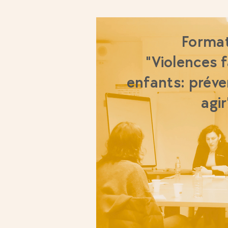
Forma
"Violences f
enfants: préven
agir