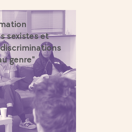
mation
s sexistes et
 discriminations
 au genre"