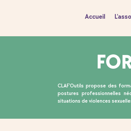
Accueil
L'ass
FO
CLAF’Outils propose des format
postures professionnelles né
situations de violences sexuelle