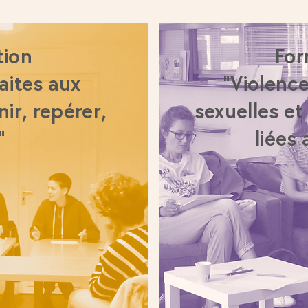
tion
For
aites aux
"Violence
ir, repérer,
sexuelles et
"
liées